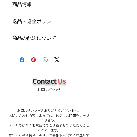
商品情報
商品の詳細を入力してください。サイ
返品・返金ポリシー
ズ、素材、取扱説明に加え、商品の特
徴やおすすめのポイントなどを説明し
返品・返金ポリシーを入力してくださ
ましょう。
商品の配送について
い。顧客が商品に満足しなかった場合
や、不備があった場合に行う手続きの
配送地域、料金、所要時間、梱包な
手順などを説明しましょう。内容を明
ど、商品の配送に関する情報を入力し
確にすることで顧客からの信頼を獲得
てください。配送情報を明確にするこ
し、安心して商品を購入していただけ
とで顧客からの信頼を獲得し、安心し
ます。
て商品を購入していただけます。
Contact
Us
お問い合わせ
お問合せいただきありがとうございます。
お問い合わせ内容によっては、返信にお時間をいただ
く場合や、
メールではなくお電話にてご連絡させていただくこと
がございます。
弊社からの返信メールは、お客様個人宛てにお送りす