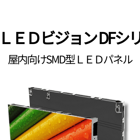
ＬＥＤビジョン DFシ
​屋内向けSMD型ＬＥＤパネル